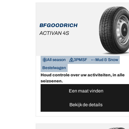
BFGOODRICH
ACTIVAN 4S
All season
3PMSF
Mud & Snow
Bestelwagen
Houd controle over uw activiteiten, in alle
seizoenen.
Een maat vinden
Bekijk de details