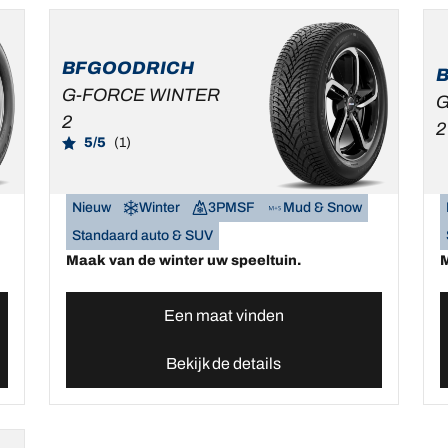
BFGOODRICH
G-FORCE WINTER
G
2
2
5/5
(1)
Nieuw
Winter
3PMSF
Mud & Snow
Standaard auto & SUV
Maak van de winter uw speeltuin.
M
Een maat vinden
Bekijk de details