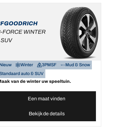
BFGOODRICH
-FORCE WINTER
 SUV
Nieuw
Winter
3PMSF
Mud & Snow
Standaard auto & SUV
aak van de winter uw speeltuin.
Een maat vinden
Bekijk de details