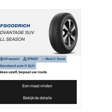
BFGOODRICH
DVANTAGE SUV
LL SEASON
All season
3PMSF
Mud & Snow
Standaard auto & SUV
ees uzelf, bepaal uw route
Een maat vinden
Bekijk de details