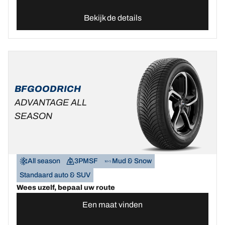
Bekijk de details
BFGOODRICH
ADVANTAGE ALL
SEASON
All season
3PMSF
Mud & Snow
Standaard auto & SUV
Wees uzelf, bepaal uw route
Een maat vinden