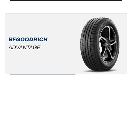
BFGOODRICH
ADVANTAGE
Zomer
Standaard auto & SUV
Wees uzelf, kies uw rijstijl !
Een maat vinden
Bekijk de details