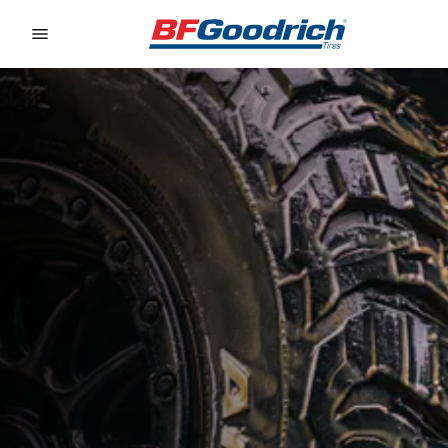
Go to page content
Go to page navigation