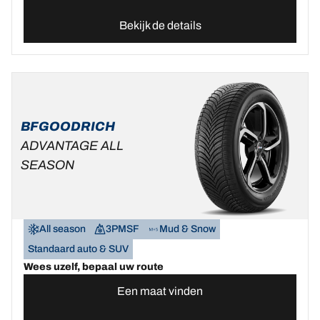
Bekijk de details
BFGOODRICH
ADVANTAGE ALL
SEASON
All season
3PMSF
Mud & Snow
Standaard auto & SUV
Wees uzelf, bepaal uw route
Een maat vinden