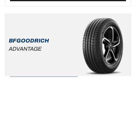
BFGOODRICH
ADVANTAGE
Zomer
Standaard auto & SUV
Wees uzelf, kies uw rijstijl !
Een maat vinden
Bekijk de details