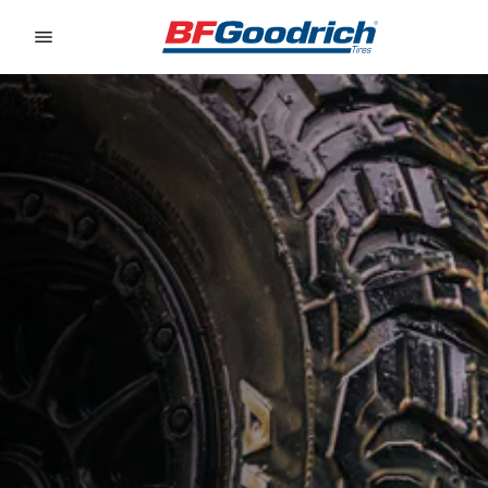
Go to page content
Go to page navigation