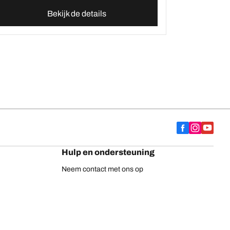
Bekijk de details
Hulp en ondersteuning
Neem contact met ons op
Adviezen
Europese bandenlabel
BFGoodrich vrachtwagenbanden