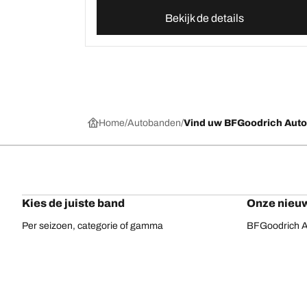
Bekijk de details
Home
Autobanden
Vind uw BFGoodrich Aut
Kies de juiste band
Onze nieuw
Per seizoen, categorie of gamma
BFGoodrich Al
Offroadbanden
BFGoodrich Tr
On-road banden
BFGoodrich M
Voor uw voertuig
BFGoodrich A
Per bandenassortiment
BFGoodrich 