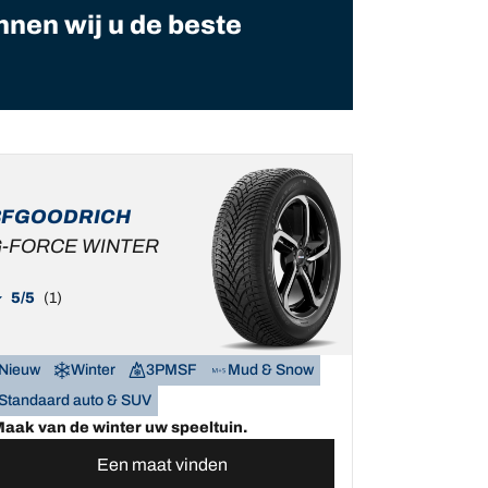
nnen wij u de beste
BFGOODRICH
-FORCE WINTER
5/5
(1)
Nieuw
Winter
3PMSF
Mud & Snow
Standaard auto & SUV
aak van de winter uw speeltuin.
Een maat vinden