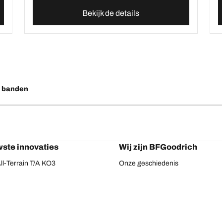
Bekijk de details
o banden
ste innovaties
Wij zijn BFGoodrich
l-Terrain T/A KO3
Onze geschiedenis
ail-Terrain T/A
ud-Terrain T/A KM3
dvantage 2
Advantage 2 SUV