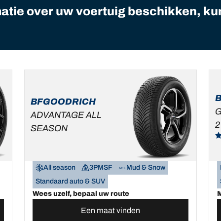
matie over uw voertuig beschikken, ku
BFGOODRICH
G
ADVANTAGE ALL
2
SEASON
All season
3PMSF
Mud & Snow
Standaard auto & SUV
Wees uzelf, bepaal uw route
M
Een maat vinden