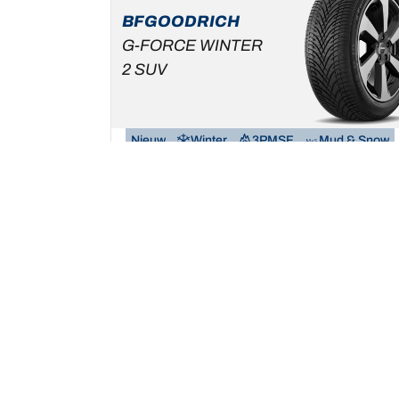
BFGOODRICH
G-FORCE WINTER
2 SUV
Nieuw
Winter
3PMSF
Mud & Snow
Standaard auto & SUV
Maak van de winter uw speeltuin.
Een maat vinden
Bekijk de details