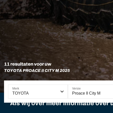
11 resultaten voor uw
TOYOTA PROACE II CITY M 2025
Merk
Versie
TOYOTA
Proace II City M
Als wij over meer informatie over