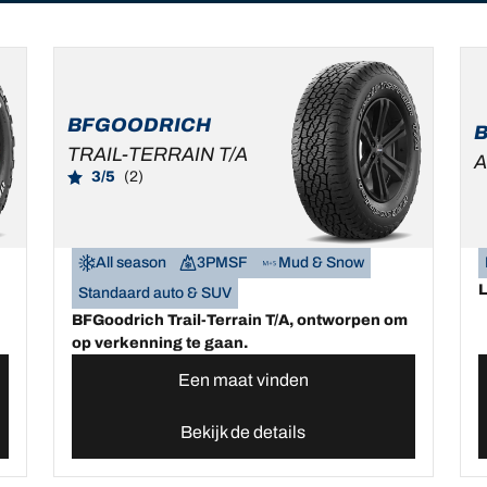
BFGOODRICH
TRAIL-TERRAIN T/A
A
3/5
(2)
All season
3PMSF
Mud & Snow
Standaard auto & SUV
BFGoodrich Trail-Terrain T/A, ontworpen om
op verkenning te gaan.
Een maat vinden
Bekijk de details