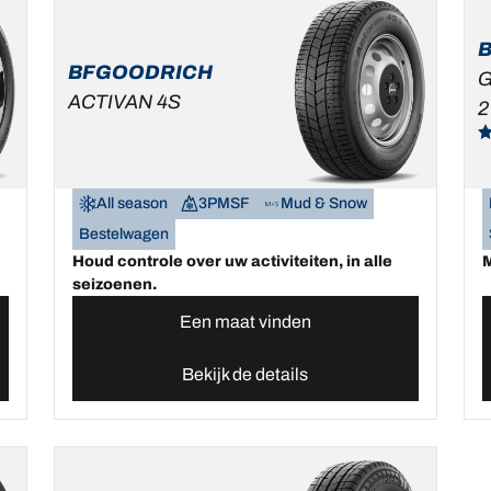
BFGOODRICH
G
ACTIVAN 4S
2
All season
3PMSF
Mud & Snow
Bestelwagen
Houd controle over uw activiteiten, in alle
M
seizoenen.
Een maat vinden
Bekijk de details