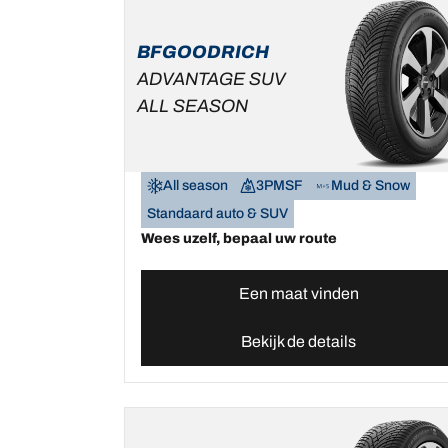
BFGOODRICH
ADVANTAGE SUV
ALL SEASON
All season
3PMSF
Mud & Snow
Standaard auto & SUV
Wees uzelf, bepaal uw route
Een maat vinden
Bekijk de details