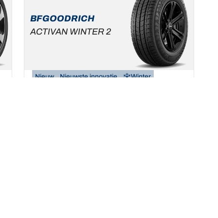
BFGOODRICH
ACTIVAN WINTER 2
Nieuw
Nieuwste innovatie
Winter
3PMSF
Mud & Snow
Bestelwagen
Veilig en betrouwbaar op besneeuwde en
natte wegdekken
Een maat vinden
Uw configuratie
Bekijk de details