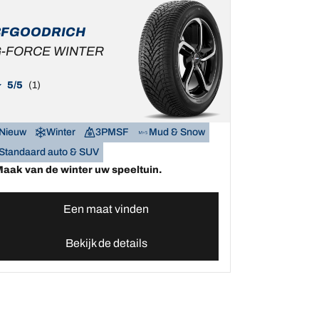
BFGOODRICH
-FORCE WINTER
5/5
(1)
Nieuw
Winter
3PMSF
Mud & Snow
Standaard auto & SUV
aak van de winter uw speeltuin.
Een maat vinden
Bekijk de details