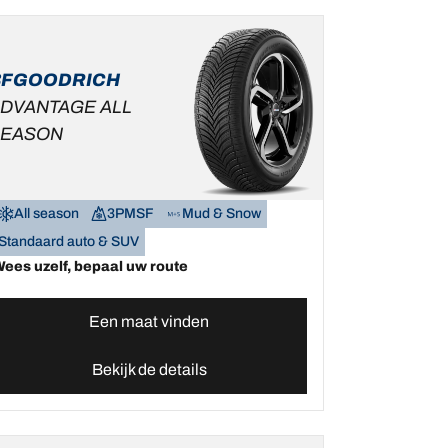
BFGOODRICH
DVANTAGE ALL
SEASON
All season
3PMSF
Mud & Snow
Standaard auto & SUV
ees uzelf, bepaal uw route
Een maat vinden
Bekijk de details