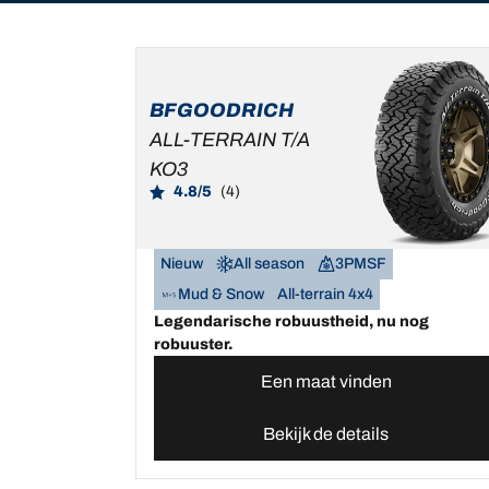
BFGOODRICH
ALL-TERRAIN T/A
KO3
4.8/5
(4)
Nieuw
All season
3PMSF
Mud & Snow
All-terrain 4x4
Legendarische robuustheid, nu nog
robuuster.
Een maat vinden
Bekijk de details