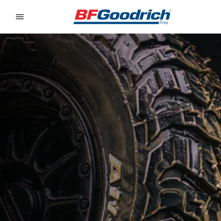
Go to page content
Go to page navigation