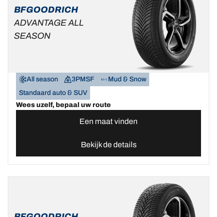
BFGOODRICH
ADVANTAGE ALL
SEASON
All season
3PMSF
Mud & Snow
Standaard auto & SUV
Wees uzelf, bepaal uw route
Een maat vinden
Bekijk de details
BFGOODRICH