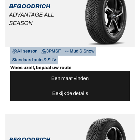
BFGOODRICH
ADVANTAGE ALL
SEASON
All season
3PMSF
Mud & Snow
Standaard auto & SUV
Wees uzelf, bepaal uw route
Een maat vinden
Bekijk de details
BFGOODRICH