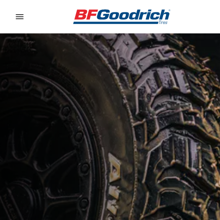
Go to page content
Go to page navigation