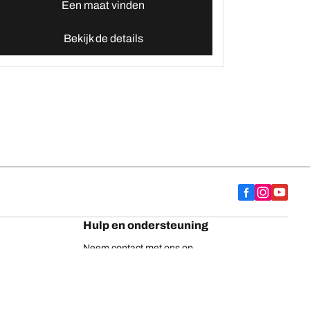
Een maat vinden
Bekijk de details
Hulp en ondersteuning
Neem contact met ons op
Adviezen
Europese bandenlabel
BFGoodrich vrachtwagenbanden