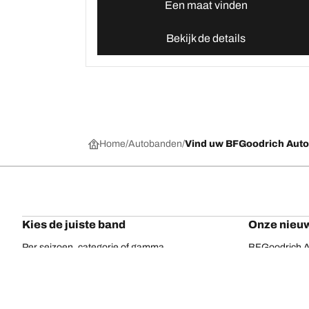
Een maat vinden
Bekijk de details
Home
Autobanden
Vind uw BFGoodrich Aut
Kies de juiste band
Onze nieuw
Per seizoen, categorie of gamma
BFGoodrich Al
Offroadbanden
BFGoodrich Tr
On-road banden
BFGoodrich M
Voor uw voertuig
BFGoodrich A