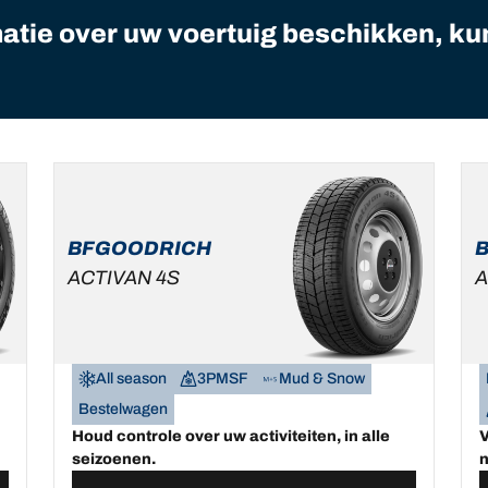
matie over uw voertuig beschikken, ku
BFGOODRICH
ACTIVAN 4S
A
All season
3PMSF
Mud & Snow
Bestelwagen
Houd controle over uw activiteiten, in alle
V
seizoenen.
n