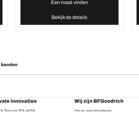
Een maat vinden
Bekijk de details
o banden
ste innovaties
Wij zijn BFGoodrich
l-Terrain T/A KO3
Onze geschiedenis
ail-Terrain T/A
ud-Terrain T/A KM3
dvantage 2