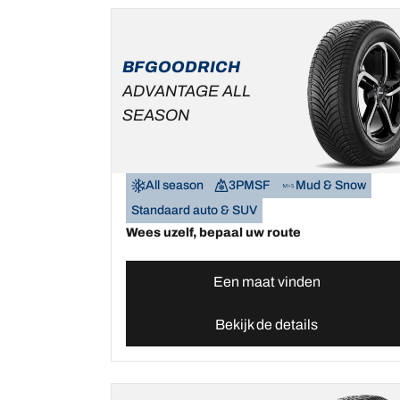
BFGOODRICH
ADVANTAGE ALL
SEASON
All season
3PMSF
Mud & Snow
Standaard auto & SUV
Wees uzelf, bepaal uw route
Een maat vinden
Bekijk de details