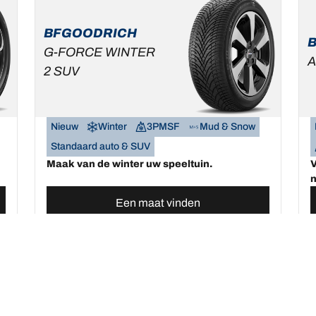
BFGOODRICH
G-FORCE WINTER
A
2 SUV
Nieuw
Winter
3PMSF
Mud & Snow
Standaard auto & SUV
Maak van de winter uw speeltuin.
V
n
Een maat vinden
Bekijk de details
Uw configuratie