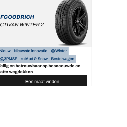
BFGOODRICH
CTIVAN WINTER 2
Nieuw
Nieuwste innovatie
Winter
3PMSF
Mud & Snow
Bestelwagen
eilig en betrouwbaar op besneeuwde en
atte wegdekken
Een maat vinden
Bekijk de details