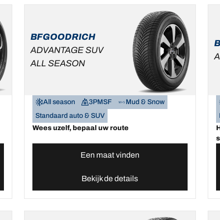
BFGOODRICH
ADVANTAGE SUV
A
ALL SEASON
All season
3PMSF
Mud & Snow
Standaard auto & SUV
Wees uzelf, bepaal uw route
H
s
Een maat vinden
Bekijk de details