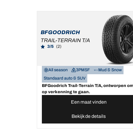
BFGOODRICH
TRAIL-TERRAIN T/A
3/5
(2)
All season
3PMSF
Mud & Snow
Standaard auto & SUV
BFGoodrich Trail-Terrain T/A, ontworpen o
op verkenning te gaan.
Een maat vinden
Bekijk de details