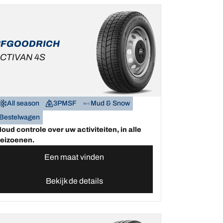
BFGOODRICH
CTIVAN 4S
All season
3PMSF
Mud & Snow
Bestelwagen
oud controle over uw activiteiten, in alle
eizoenen.
Een maat vinden
Bekijk de details