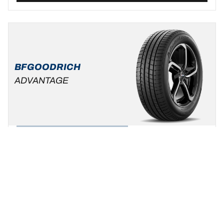
BFGOODRICH
ADVANTAGE
Zomer
Standaard auto & SUV
Wees uzelf, kies uw rijstijl !
Een maat vinden
Bekijk de details