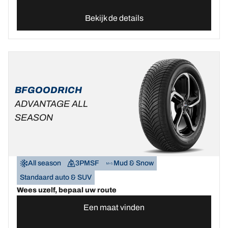
Bekijk de details
BFGOODRICH
ADVANTAGE ALL
SEASON
All season
3PMSF
Mud & Snow
Standaard auto & SUV
Wees uzelf, bepaal uw route
Een maat vinden