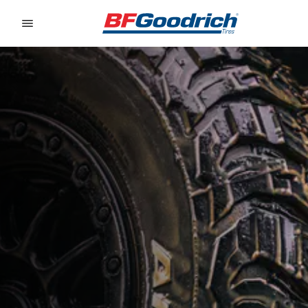
Go to page content
Go to page navigation