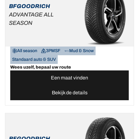
BFGOODRICH
ADVANTAGE ALL
SEASON
All season
3PMSF
Mud & Snow
Standaard auto & SUV
Wees uzelf, bepaal uw route
Een maat vinden
Bekijk de details
BFGOODRICH