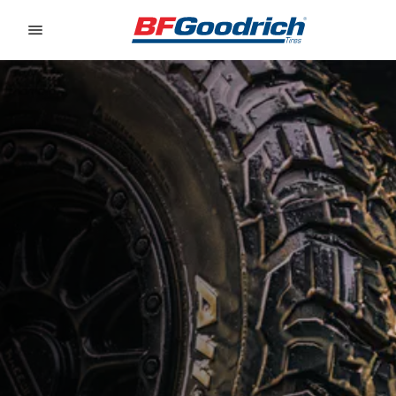
Go to page content
Go to page navigation