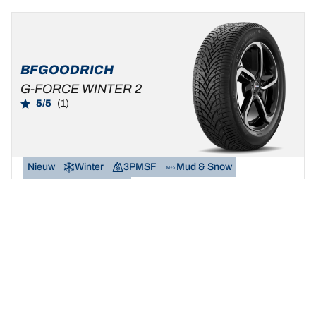
BFGOODRICH
G-FORCE WINTER 2
5/5
(1)
Nieuw
Winter
3PMSF
Mud & Snow
Standaard auto & SUV
Maak van de winter uw speeltuin.
Een maat vinden
Bekijk de details