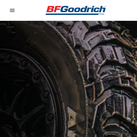
Go to page content
Go to page navigation