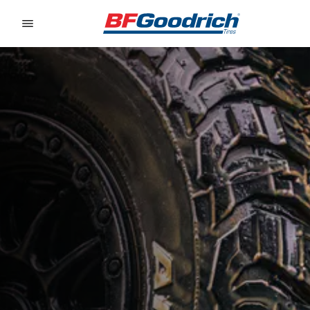
Go to page content
Go to page navigation