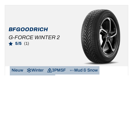
BFGOODRICH
G-FORCE WINTER 2
5/5
(1)
Nieuw
Winter
3PMSF
Mud & Snow
Standaard auto & SUV
Maak van de winter uw speeltuin.
Een maat vinden
Bekijk de details