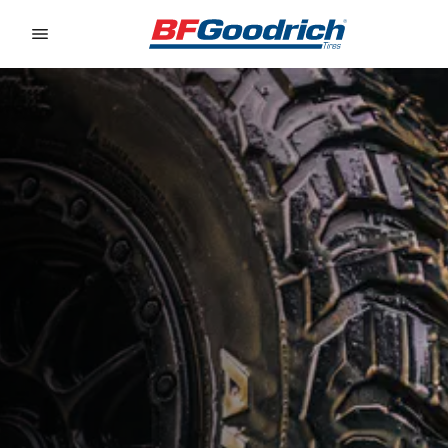
Go to page content
Go to page navigation