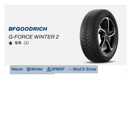
BFGOODRICH
G-FORCE WINTER 2
5/5
(1)
Nieuw
Winter
3PMSF
Mud & Snow
Standaard auto & SUV
Maak van de winter uw speeltuin.
Een maat vinden
Bekijk de details