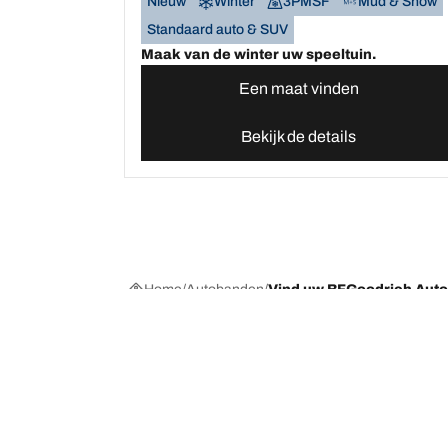
Nieuw
Winter
3PMSF
Mud & Snow
Standaard auto & SUV
Maak van de winter uw speeltuin.
Een maat vinden
Bekijk de details
Home
Autobanden
Vind uw BFGoodrich Aut
Kies de juiste band
Onze nieuw
Per seizoen, categorie of gamma
BFGoodrich Al