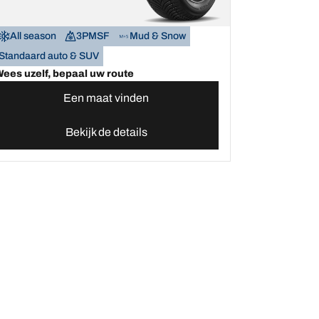
All season
3PMSF
Mud & Snow
Standaard auto & SUV
ees uzelf, bepaal uw route
Een maat vinden
Bekijk de details