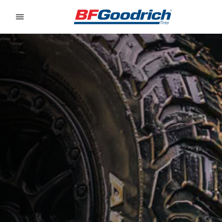
Go to page content
Go to page navigation