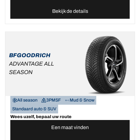
Bekijk de details
BFGOODRICH
ADVANTAGE ALL
SEASON
All season
3PMSF
Mud & Snow
Standaard auto & SUV
Wees uzelf, bepaal uw route
Een maat vinden