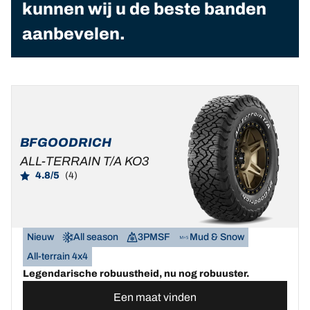
kunnen wij u de beste banden
aanbevelen.
BFGOODRICH
ALL-TERRAIN T/A KO3
4.8/5
(4)
Nieuw
All season
3PMSF
Mud & Snow
All-terrain 4x4
Legendarische robuustheid, nu nog robuuster.
Een maat vinden