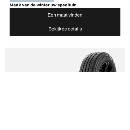
Maak van de winter uw speeltuin.
Een maat vinden
Bekijk de details
BFGOODRICH
ACTIVAN WINTER 2
Nieuw
Nieuwste innovatie
Winter
3PMSF
Mud & Snow
Bestelwagen
Veilig en betrouwbaar op besneeuwde en natte