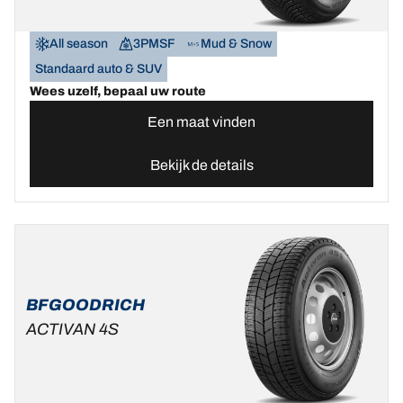
All season
3PMSF
Mud & Snow
Standaard auto & SUV
Wees uzelf, bepaal uw route
Een maat vinden
Bekijk de details
BFGOODRICH
ACTIVAN 4S