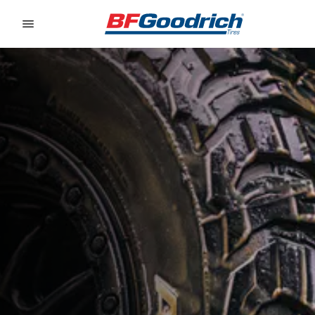
Go to page content
Go to page navigation