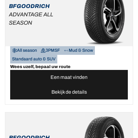
BFGOODRICH
ADVANTAGE ALL
SEASON
All season
3PMSF
Mud & Snow
Standaard auto & SUV
Wees uzelf, bepaal uw route
Een maat vinden
Bekijk de details
BFGOODRICH