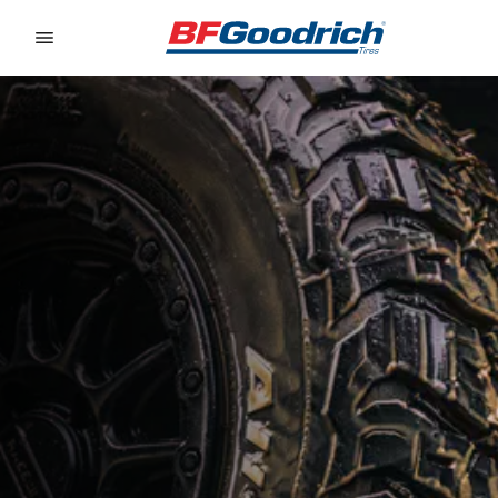
Go to page content
Go to page navigation