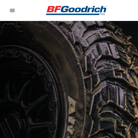
Go to page content
Go to page navigation