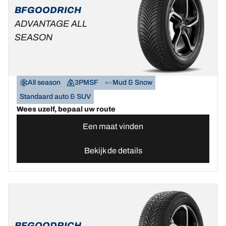
BFGOODRICH
ADVANTAGE ALL
SEASON
All season
3PMSF
Mud & Snow
Standaard auto & SUV
Wees uzelf, bepaal uw route
Een maat vinden
Bekijk de details
BFGOODRICH