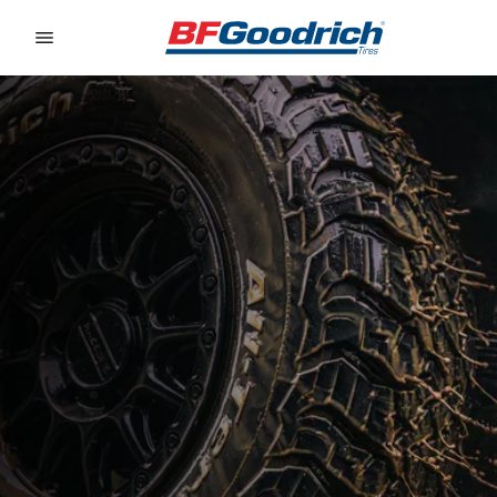
Go to page content
Go to page navigation