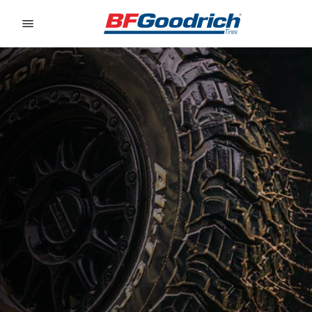
Go to page content
Go to page navigation