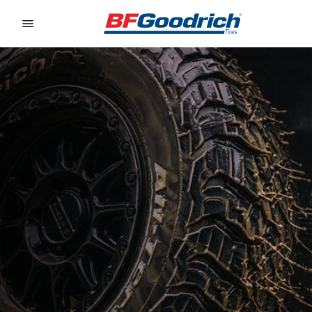
Go to page content
Go to page navigation