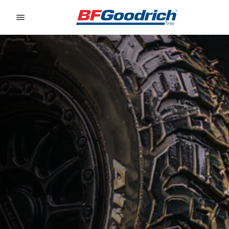
Go to page content
Go to page navigation