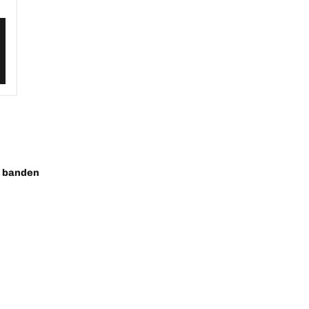
o banden
ste innovaties
Wij zijn BFGoodrich
Uw configuratie
l-Terrain T/A KO3
Onze geschiedenis
ail-Terrain T/A