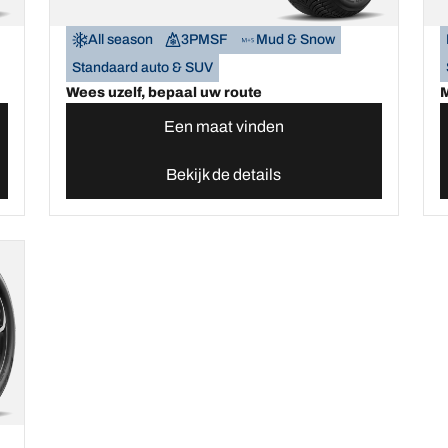
All season
3PMSF
Mud & Snow
Standaard auto & SUV
Wees uzelf, bepaal uw route
M
Een maat vinden
Bekijk de details