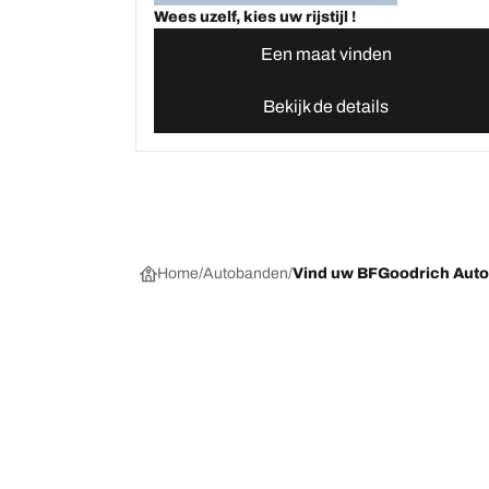
Wees uzelf, kies uw rijstijl !
Een maat vinden
Bekijk de details
Home
Autobanden
Vind uw BFGoodrich Aut
Kies de juiste band
Onze nieuw
Per seizoen, categorie of gamma
BFGoodrich Al
Offroadbanden
BFGoodrich Tr