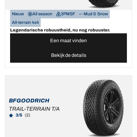
Nieuw
All season
3PMSF
Mud & Snow
All-terrain 4x4
Legendarische robuustheid, nu nog robuuster.
Een maat vinden
Bekijk de details
BFGOODRICH
TRAIL-TERRAIN T/A
3/5
(2)