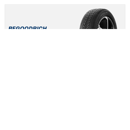
BFGOODRICH
G-FORCE WINTER 2
5/5
(1)
Nieuw
Winter
3PMSF
Mud & Snow
Standaard auto & SUV
Maak van de winter uw speeltuin.
Een maat vinden
Bekijk de details