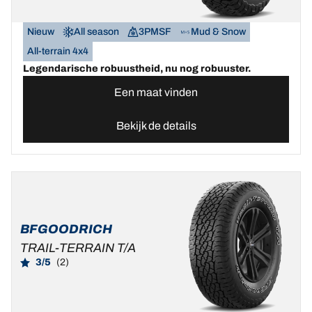
Nieuw
All season
3PMSF
Mud & Snow
All-terrain 4x4
Legendarische robuustheid, nu nog robuuster.
Een maat vinden
Bekijk de details
BFGOODRICH
TRAIL-TERRAIN T/A
3/5
(2)