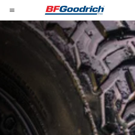
Go to page content
Go to page navigation