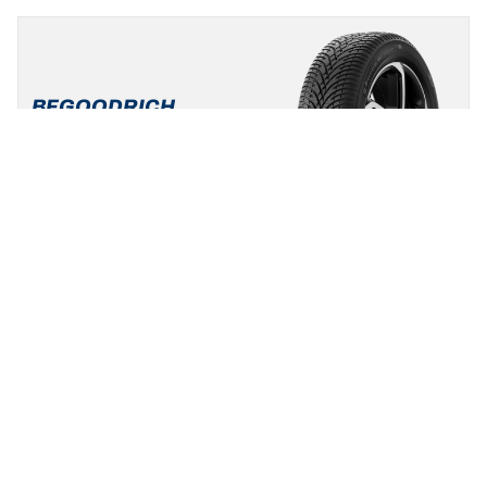
BFGOODRICH
G-FORCE WINTER 2
5/5
(1)
Nieuw
Winter
3PMSF
Mud & Snow
Standaard auto & SUV
Maak van de winter uw speeltuin.
Een maat vinden
Bekijk de details