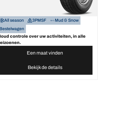
All season
3PMSF
Mud & Snow
Bestelwagen
oud controle over uw activiteiten, in alle
eizoenen.
Een maat vinden
Bekijk de details