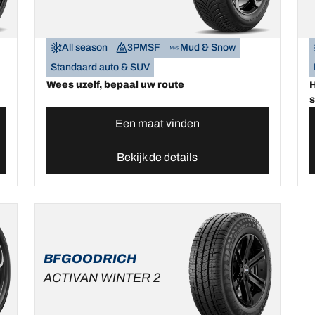
All season
3PMSF
Mud & Snow
Standaard auto & SUV
Wees uzelf, bepaal uw route
H
s
Een maat vinden
Bekijk de details
BFGOODRICH
ACTIVAN WINTER 2