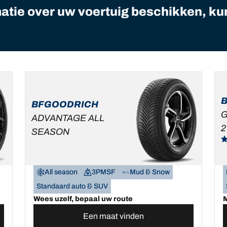
matie over uw voertuig beschikken, ku
BFGOODRICH
G
ADVANTAGE ALL
2
SEASON
All season
3PMSF
Mud & Snow
Standaard auto & SUV
Wees uzelf, bepaal uw route
M
Een maat vinden