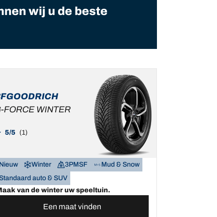
nnen wij u de beste
BFGOODRICH
-FORCE WINTER
5/5
(1)
Nieuw
Winter
3PMSF
Mud & Snow
Standaard auto & SUV
aak van de winter uw speeltuin.
Een maat vinden