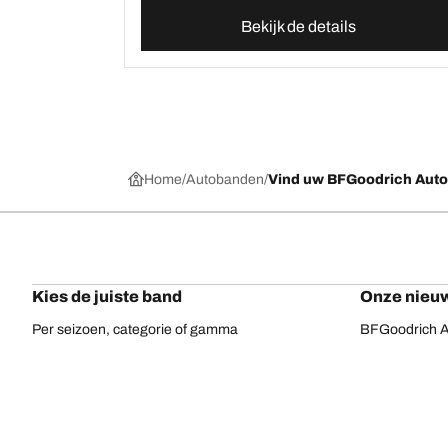
Bekijk de details
Home
Autobanden
Vind uw BFGoodrich Aut
Kies de juiste band
Onze nieuw
Per seizoen, categorie of gamma
BFGoodrich Al
Offroadbanden
BFGoodrich Tr
On-road banden
BFGoodrich M
Voor uw voertuig
BFGoodrich A
Per bandenassortiment
BFGoodrich 