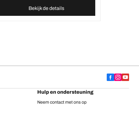
Bekijk de details
Hulp en ondersteuning
Neem contact met ons op
Adviezen
Europese bandenlabel
BFGoodrich vrachtwagenbanden