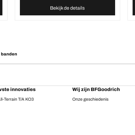
Bekijk de details
o banden
ste innovaties
Wij zijn BFGoodrich
l-Terrain T/A KO3
Onze geschiedenis
ail-Terrain T/A
ud-Terrain T/A KM3
dvantage 2
Advantage 2 SUV