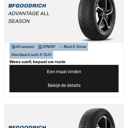
BFGOODRICH
ADVANTAGE ALL
SEASON
All season
3PMSF
Mud & Snow
Standaard auto & SUV
Wees uzelf, bepaal uw route
Een maat vinden
Bekijk de details
BFGOODRICH