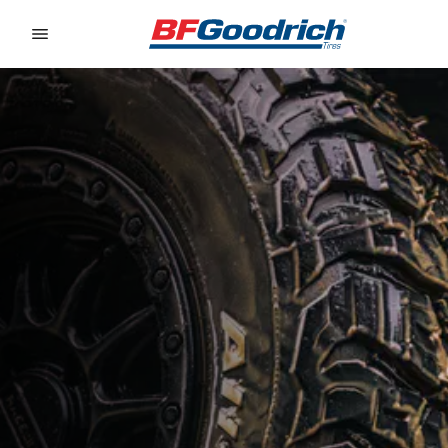
Go to page content
Go to page navigation