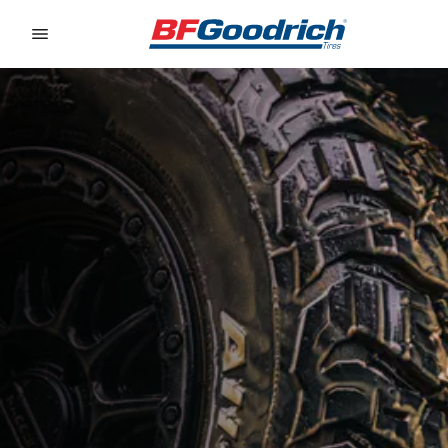
Go to page content
Go to page navigation