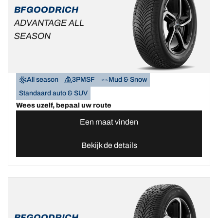
BFGOODRICH
ADVANTAGE ALL
SEASON
All season
3PMSF
Mud & Snow
Standaard auto & SUV
Wees uzelf, bepaal uw route
Een maat vinden
Bekijk de details
BFGOODRICH