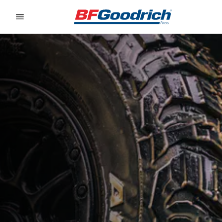
Go to page content
Go to page navigation