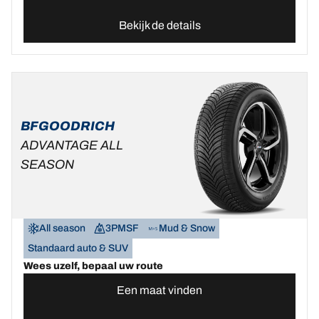
Bekijk de details
BFGOODRICH
ADVANTAGE ALL
SEASON
All season
3PMSF
Mud & Snow
Standaard auto & SUV
Wees uzelf, bepaal uw route
Een maat vinden