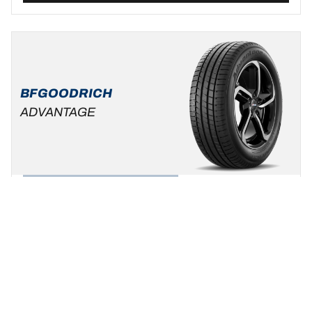
BFGOODRICH
ADVANTAGE
Zomer
Standaard auto & SUV
Wees uzelf, kies uw rijstijl !
Een maat vinden
Bekijk de details