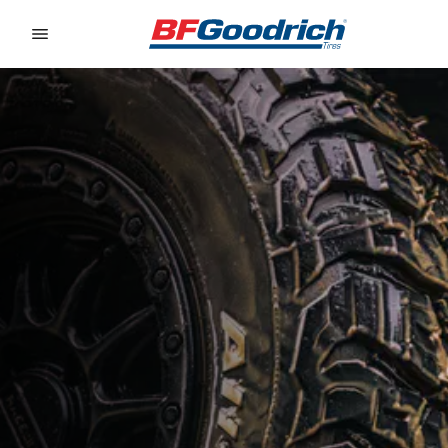
Go to page content
Go to page navigation