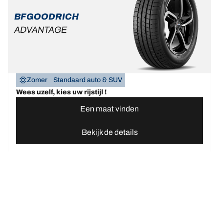
BFGOODRICH
ADVANTAGE
Zomer
Standaard auto & SUV
Wees uzelf, kies uw rijstijl !
Een maat vinden
Bekijk de details
Home
Autobanden
Vind uw BFGoodrich Auto banden