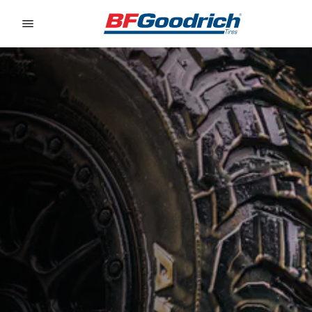
Go to page content
Go to page navigation