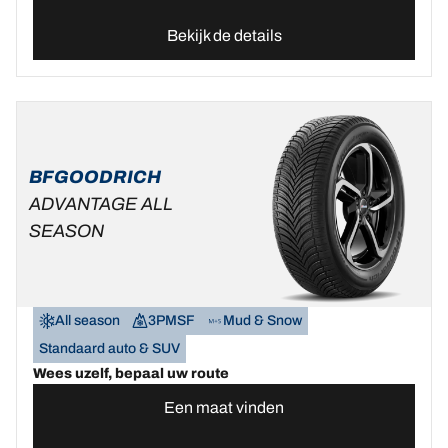
Bekijk de details
BFGOODRICH
ADVANTAGE ALL
SEASON
All season
3PMSF
Mud & Snow
Standaard auto & SUV
Wees uzelf, bepaal uw route
Een maat vinden