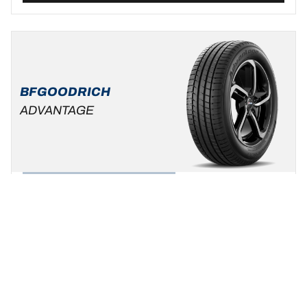
BFGOODRICH
ADVANTAGE
Zomer
Standaard auto & SUV
Wees uzelf, kies uw rijstijl !
Een maat vinden
Bekijk de details