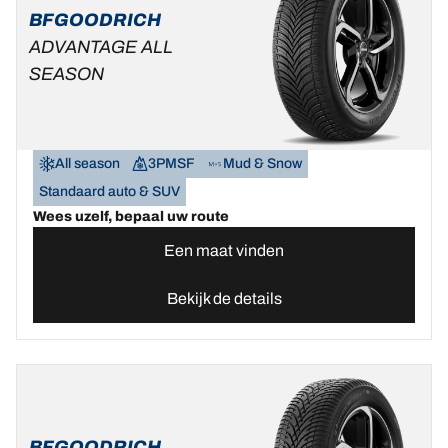
BFGOODRICH
ADVANTAGE ALL
SEASON
All season
3PMSF
Mud & Snow
Standaard auto & SUV
Wees uzelf, bepaal uw route
Een maat vinden
Bekijk de details
BFGOODRICH