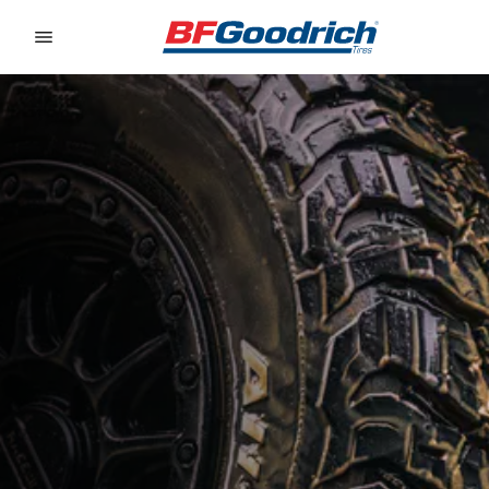
Go to page content
Go to page navigation