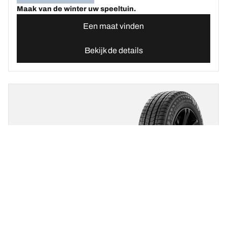
Maak van de winter uw speeltuin.
Een maat vinden
Bekijk de details
BFGOODRICH
ACTIVAN WINTER 2
Nieuw
Nieuwste innovatie
Winter
3PMSF
Mud & Snow
Bestelwagen
Veilig en betrouwbaar op besneeuwde en natte