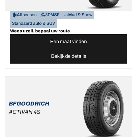
All season
3PMSF
Mud & Snow
Standaard auto & SUV
Wees uzelf, bepaal uw route
Een maat vinden
Bekijk de details
BFGOODRICH
ACTIVAN 4S