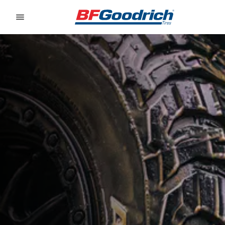
Go to page content
Go to page navigation