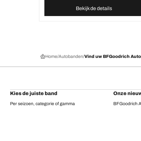
Bekijk de details
Home
Autobanden
Vind uw BFGoodrich Aut
Kies de juiste band
Onze nieuw
Per seizoen, categorie of gamma
BFGoodrich Al
Offroadbanden
BFGoodrich Tr
On-road banden
BFGoodrich M
Voor uw voertuig
BFGoodrich A
Per bandenassortiment
BFGoodrich 