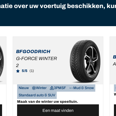
matie over uw voertuig beschikken, ku
BFGOODRICH
G-FORCE WINTER
A
2
5/5
(1)
Nieuw
Winter
3PMSF
Mud & Snow
W
Standaard auto & SUV
Maak van de winter uw speeltuin.
Een maat vinden