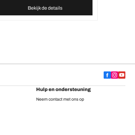
Bekijk de details
Hulp en ondersteuning
Neem contact met ons op
Adviezen
Europese bandenlabel
BFGoodrich vrachtwagenbanden