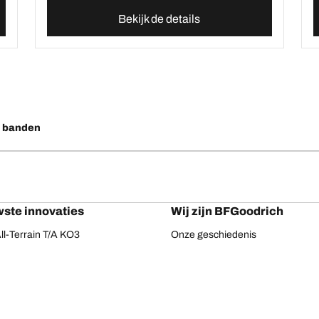
Bekijk de details
o banden
ste innovaties
Wij zijn BFGoodrich
l-Terrain T/A KO3
Onze geschiedenis
ail-Terrain T/A
ud-Terrain T/A KM3
dvantage 2
Advantage 2 SUV