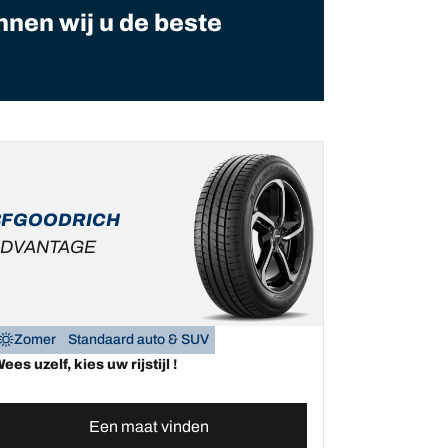
nnen wij u de beste
BFGOODRICH
DVANTAGE
Zomer
Standaard auto & SUV
ees uzelf, kies uw rijstijl !
Een maat vinden