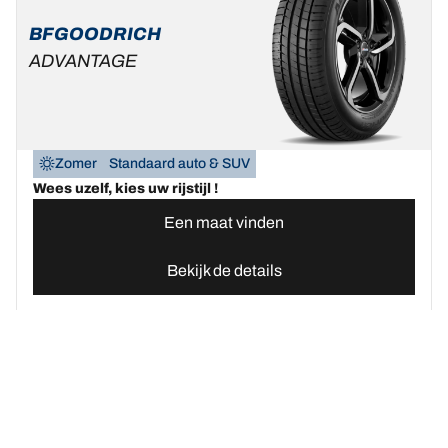
BFGOODRICH
ADVANTAGE
Zomer
Standaard auto & SUV
Wees uzelf, kies uw rijstijl !
Een maat vinden
Bekijk de details
Home
Autobanden
Vind uw BFGoodrich Auto banden