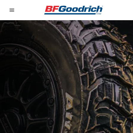
Go to page content
Go to page navigation