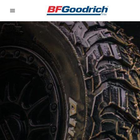
Go to page content
Go to page navigation