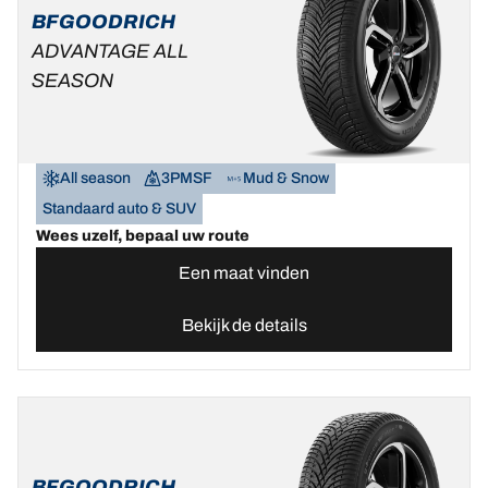
BFGOODRICH
ADVANTAGE ALL
SEASON
All season
3PMSF
Mud & Snow
Standaard auto & SUV
Wees uzelf, bepaal uw route
Een maat vinden
Bekijk de details
BFGOODRICH