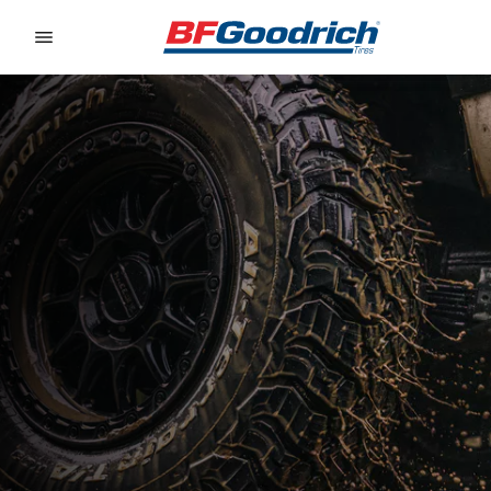
Go to page content
Go to page navigation