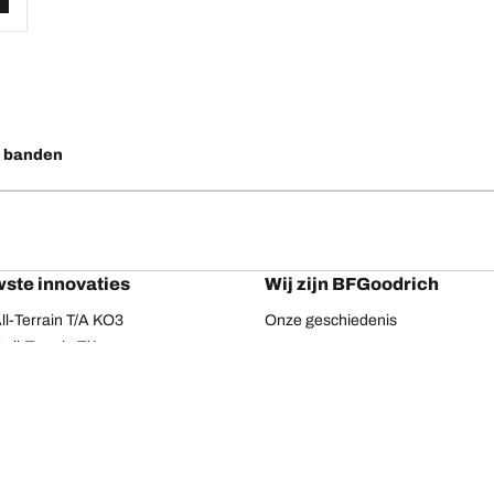
o banden
ste innovaties
Wij zijn BFGoodrich
l-Terrain T/A KO3
Onze geschiedenis
ail-Terrain T/A
ud-Terrain T/A KM3
dvantage 2
Advantage 2 SUV
dvantage All-season
dvantage SUV All-season
Uw configuratie