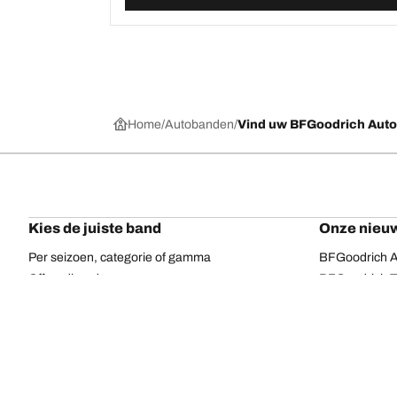
Home
Autobanden
Vind uw BFGoodrich Aut
Kies de juiste band
Onze nieuw
Per seizoen, categorie of gamma
BFGoodrich Al
Offroadbanden
BFGoodrich Tr
On-road banden
BFGoodrich M
Voor uw voertuig
BFGoodrich A
Per bandenassortiment
BFGoodrich 
Per afmeting
BFGoodrich A
Alle banden
BFGoodrich A