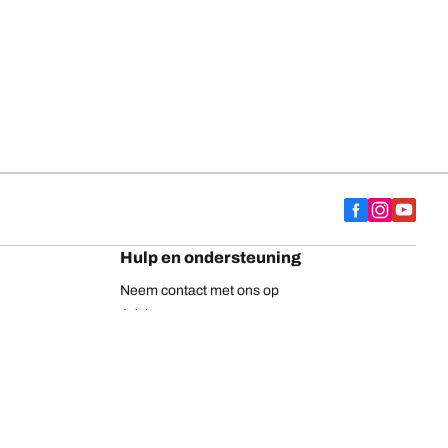
Hulp en ondersteuning
Neem contact met ons op
Adviezen
Europese bandenlabel
BFGoodrich vrachtwagenbanden