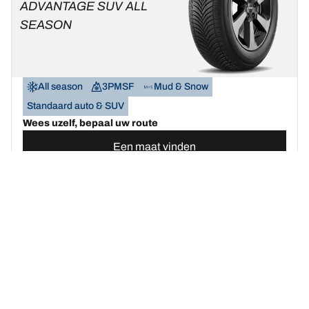
ADVANTAGE SUV ALL
SEASON
All season
3PMSF
Mud & Snow
Standaard auto & SUV
Wees uzelf, bepaal uw route
Een maat vinden
Bekijk de details
BFGOODRICH
G-FORCE WINTER 2