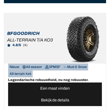
BFGOODRICH
ALL-TERRAIN T/A KO3
4.8/5
(4)
Nieuw
All season
3PMSF
Mud & Snow
All-terrain 4x4
Legendarische robuustheid, nu nog robuuster.
Een maat vinden
Bekijk de details