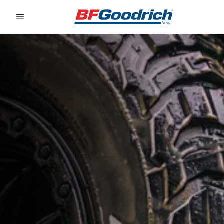
Go to page content
Go to page navigation