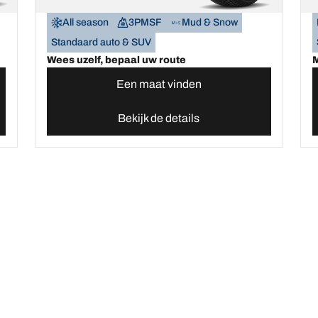
All season
3PMSF
Mud & Snow
Standaard auto & SUV
Wees uzelf, bepaal uw route
M
Een maat vinden
Bekijk de details
o banden
ste innovaties
Wij zijn BFGoodrich
Uw configuratie