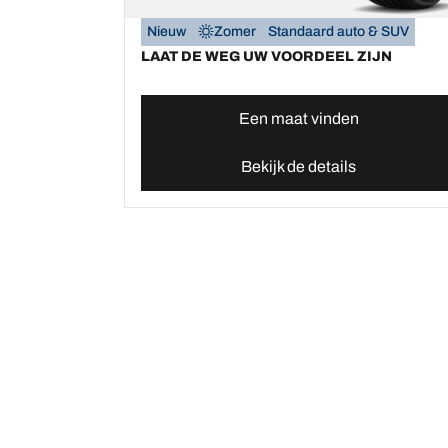
Nieuw
Zomer
Standaard auto & SUV
LAAT DE WEG UW VOORDEEL ZIJN
Een maat vinden
Bekijk de details
Home
Autobanden
Vind uw BFGoodrich Aut
Kies de juiste band
Onze nieuw