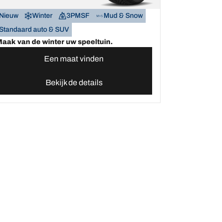
Nieuw
Winter
3PMSF
Mud & Snow
Standaard auto & SUV
aak van de winter uw speeltuin.
Een maat vinden
Bekijk de details
Hulp en ondersteuning