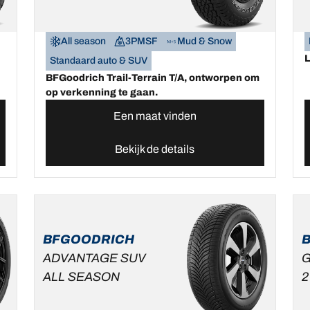
All season
3PMSF
Mud & Snow
Standaard auto & SUV
BFGoodrich Trail-Terrain T/A, ontworpen om
op verkenning te gaan.
Een maat vinden
Bekijk de details
BFGOODRICH
ADVANTAGE SUV
G
ALL SEASON
2