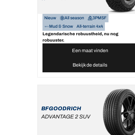
Nieuw
All season
3PMSF
Mud & Snow
All-terrain 4x4
Legendarische robuustheid, nu nog
robuuster.
Een maat vinden
Bekijk de details
BFGOODRICH
ADVANTAGE 2 SUV